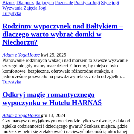
Biznes
Dla początkujących
Pozostałe
Praktyka Jogi
Style jogi
Wyzwania
Zajęcia Jogi
Turystyka
Rodzinny wypoczynek nad Bałtykiem –
dlaczego warto wybrać domki w
Niechorzu?
Adam z YogaHouse
kwi 25, 2025
Planowanie rodzinnych wakacji nad morzem to zawsze wyzwanie -
szczególnie gdy mamy małe dzieci. Chcemy, by miejsce było
komfortowe, bezpieczne, oferowało różnorodne atrakcje, a
jednocześnie pozwalało na prawdziwy relaks z dala od zgiełku…
Turystyka
Odkryj magię romantycznego
wypoczynku w Hotelu HARNAŚ
Adam z YogaHouse
gru 13, 2024
Czy marzysz o wyjątkowym weekendzie tylko we dwoje, z dala od
zgiełku codzienności i dziecięcego gwaru? Szukasz miejsca, gdzie
możesz w pełni się zrelaksować i nacieszyć obecnością ukochanej