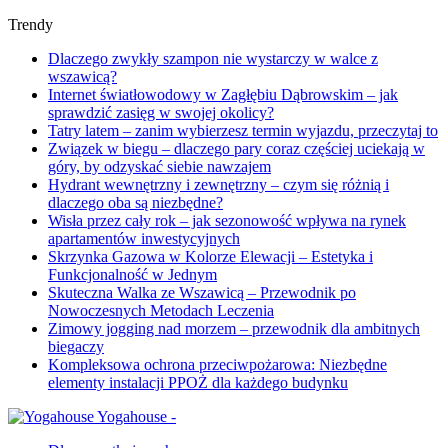
Trendy
Dlaczego zwykły szampon nie wystarczy w walce z
wszawicą?
Internet światłowodowy w Zagłębiu Dąbrowskim – jak
sprawdzić zasięg w swojej okolicy?
Tatry latem – zanim wybierzesz termin wyjazdu, przeczytaj to
Związek w biegu – dlaczego pary coraz częściej uciekają w
góry, by odzyskać siebie nawzajem
Hydrant wewnętrzny i zewnętrzny – czym się różnią i
dlaczego oba są niezbędne?
Wisła przez cały rok – jak sezonowość wpływa na rynek
apartamentów inwestycyjnych
Skrzynka Gazowa w Kolorze Elewacji – Estetyka i
Funkcjonalność w Jednym
Skuteczna Walka ze Wszawicą – Przewodnik po
Nowoczesnych Metodach Leczenia
Zimowy jogging nad morzem – przewodnik dla ambitnych
biegaczy
Kompleksowa ochrona przeciwpożarowa: Niezbędne
elementy instalacji PPOŻ dla każdego budynku
Yogahouse -