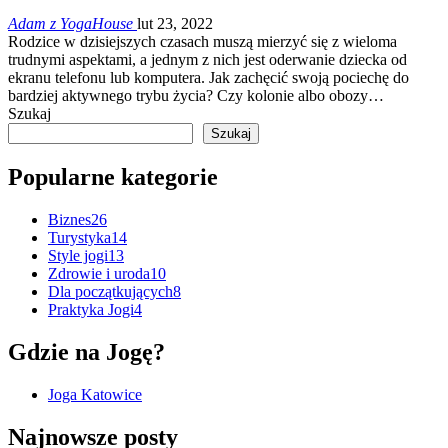
Adam z YogaHouse
lut 23, 2022
Rodzice w dzisiejszych czasach muszą mierzyć się z wieloma
trudnymi aspektami, a jednym z nich jest oderwanie dziecka od
ekranu telefonu lub komputera. Jak zachęcić swoją pociechę do
bardziej aktywnego trybu życia? Czy kolonie albo obozy…
Szukaj
Szukaj
Popularne kategorie
Biznes
26
Turystyka
14
Style jogi
13
Zdrowie i uroda
10
Dla początkujących
8
Praktyka Jogi
4
Gdzie na Jogę?
Joga Katowice
Najnowsze posty