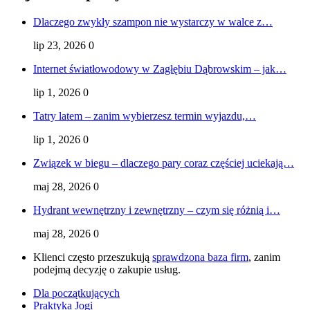
Dlaczego zwykły szampon nie wystarczy w walce z…
lip 23, 2026
0
Internet światłowodowy w Zagłębiu Dąbrowskim – jak…
lip 1, 2026
0
Tatry latem – zanim wybierzesz termin wyjazdu,…
lip 1, 2026
0
Związek w biegu – dlaczego pary coraz częściej uciekają…
maj 28, 2026
0
Hydrant wewnętrzny i zewnętrzny – czym się różnią i…
maj 28, 2026
0
Klienci często przeszukują
sprawdzona baza firm
, zanim
podejmą decyzję o zakupie usług.
Dla początkujących
Praktyka Jogi