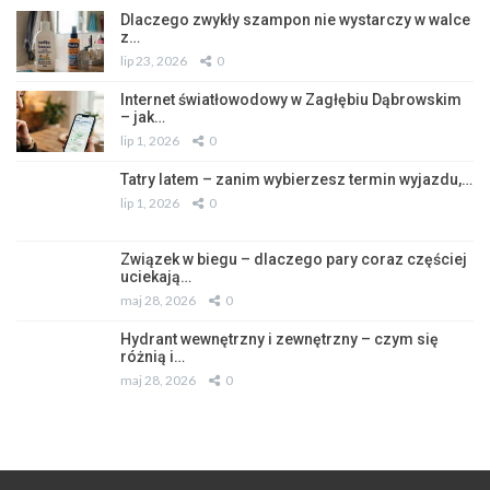
Dlaczego zwykły szampon nie wystarczy w walce
z…
lip 23, 2026
0
Internet światłowodowy w Zagłębiu Dąbrowskim
– jak…
lip 1, 2026
0
Tatry latem – zanim wybierzesz termin wyjazdu,…
lip 1, 2026
0
Związek w biegu – dlaczego pary coraz częściej
uciekają…
maj 28, 2026
0
Hydrant wewnętrzny i zewnętrzny – czym się
różnią i…
maj 28, 2026
0