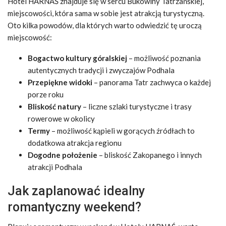
Hotel HARNAŚ znajduje się w sercu Bukowiny Tatrzańskiej,
miejscowości, która sama w sobie jest atrakcją turystyczną.
Oto kilka powodów, dla których warto odwiedzić tę uroczą
miejscowość:
Bogactwo kultury góralskiej
– możliwość poznania
autentycznych tradycji i zwyczajów Podhala
Przepiękne widoki
– panorama Tatr zachwyca o każdej
porze roku
Bliskość natury
– liczne szlaki turystyczne i trasy
rowerowe w okolicy
Termy
– możliwość kąpieli w gorących źródłach to
dodatkowa atrakcja regionu
Dogodne położenie
– bliskość Zakopanego i innych
atrakcji Podhala
Jak zaplanować idealny
romantyczny weekend?