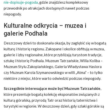
nie-dopisuje-pogoda
, gdzie znajdziesz kompleksowy
przewodnik po atrakcjach dostępnych nawet podczas
niepogody.
Kulturalne odkrycia – muzea i
galerie Podhala
Deszczowy dzień to doskonała okazja, by zagłębić się w bogatą
kulturę i historię regionu. Zakopane i okolice obfitują w muzea,
galerie i izby regionalne, które przybliżają turystom tradycje,
sztukę i historię Podhala. Muzeum Tatrzańskie, Willa Koliba –
Muzeum Stylu Zakopiańskiego, Galeria Władysława Hasiora
czy Muzeum Karola Szymanowskiego w willi „Atma” – to tylko
niektóre z miejsc, które warto odwiedzić podczas niepogody.
Szczególnie interesujące może być Muzeum Tatrzańskie
,
które prezentuje bogatą kolekcję eksponatów związanych z
kulturą góralską, przyrodą Tatr oraz historią taternictwa i
turystyki w regionie. W deszczowy dzień, gdy szlaki górskie są