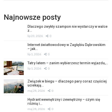
Najnowsze posty
Dlaczego zwykły szampon nie wystarczy w walce
z…
lip 23, 2026
0
Internet światłowodowy w Zagłębiu Dąbrowskim
– jak…
lip 1, 2026
0
Tatry latem – zanim wybierzesz termin wyjazdu,…
lip 1, 2026
0
Związek w biegu – dlaczego pary coraz częściej
uciekają…
maj 28, 2026
0
Hydrant wewnętrzny i zewnętrzny – czym się
różnią i…
maj 28, 2026
0