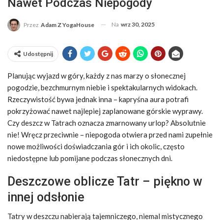
Nawet Podczas Niepogody
Na
wrz 30, 2025
Przez
Adam Z YogaHouse
Udostępnij
Planując wyjazd w góry, każdy z nas marzy o słonecznej
pogodzie, bezchmurnym niebie i spektakularnych widokach.
Rzeczywistość bywa jednak inna – kapryśna aura potrafi
pokrzyżować nawet najlepiej zaplanowane górskie wyprawy.
Czy deszcz w Tatrach oznacza zmarnowany urlop? Absolutnie
nie! Wręcz przeciwnie – niepogoda otwiera przed nami zupełnie
nowe możliwości doświadczania gór i ich okolic, często
niedostępne lub pomijane podczas słonecznych dni.
Deszczowe oblicze Tatr – piękno w
innej odsłonie
Tatry w deszczu nabierają tajemniczego, niemal mistycznego