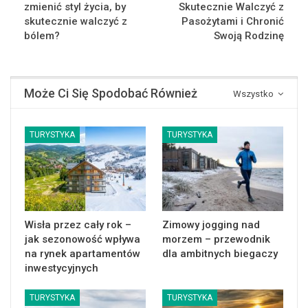
zmienić styl życia, by
Skutecznie Walczyć z
skutecznie walczyć z
Pasożytami i Chronić
bólem?
Swoją Rodzinę
Może Ci Się Spodobać Również
Wszystko
TURYSTYKA
TURYSTYKA
Wisła przez cały rok –
Zimowy jogging nad
jak sezonowość wpływa
morzem – przewodnik
na rynek apartamentów
dla ambitnych biegaczy
inwestycyjnych
TURYSTYKA
TURYSTYKA