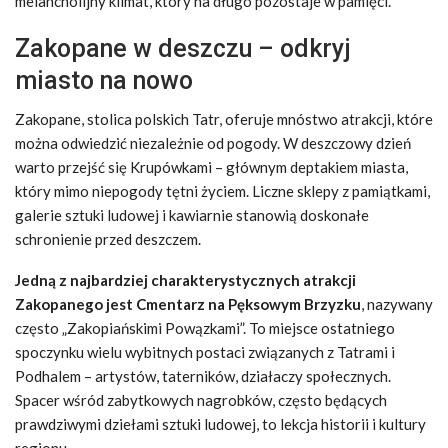
melancholijny klimat, który na długo pozostaje w pamięci.
Zakopane w deszczu – odkryj
miasto na nowo
Zakopane, stolica polskich Tatr, oferuje mnóstwo atrakcji, które
można odwiedzić niezależnie od pogody. W deszczowy dzień
warto przejść się Krupówkami – głównym deptakiem miasta,
który mimo niepogody tętni życiem. Liczne sklepy z pamiątkami,
galerie sztuki ludowej i kawiarnie stanowią doskonałe
schronienie przed deszczem.
Jedną z najbardziej charakterystycznych atrakcji
Zakopanego jest Cmentarz na Pęksowym Brzyzku
, nazywany
często „Zakopiańskimi Powązkami”. To miejsce ostatniego
spoczynku wielu wybitnych postaci związanych z Tatrami i
Podhalem – artystów, taterników, działaczy społecznych.
Spacer wśród zabytkowych nagrobków, często będących
prawdziwymi dziełami sztuki ludowej, to lekcja historii i kultury
regionu.