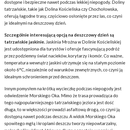
dostępne i bezpieczne nawet podczas lekkiej niepogody. Doliny
tatrzańskie, takie jak Dolina Kościeliska czy Chochołowska,
oferują łagodne trasy, częściowo osłonięte przez las, co czyni
je idealnymi na deszczowy dzień.
Szczególnie interesującą opcją na deszczowy dzień są
tatrzańskie jaskinie.
Jaskinia Mroźna w Dolinie Kościeliskiej
jest udostępniona dla turystów i oferuje fascynującą podróż
przez podziemny świat nacieków, korytarzy i komór. Co ważne,
temperatura wewnątrz jaskini utrzymuje się na stałym poziomie
około 6°C, niezależnie od warunków zewnętrznych, co czyni ją
idealnym schronieniem przed deszczem.
Innym pomysłem na krótką wycieczkę podczas niepogody jest
odwiedzenie Morskiego Oka. Mimo że trasa prowadząca do
tego najpopularniejszego tatrzańskiego jeziora jest dość
długa, to w większości prowadzi asfaltową drogą, co czyni ją
dostępną nawet podczas deszczu. A widok Morskiego Oka
spowitego mgłą i kroplami deszczu tworzy niepowtarzalny,