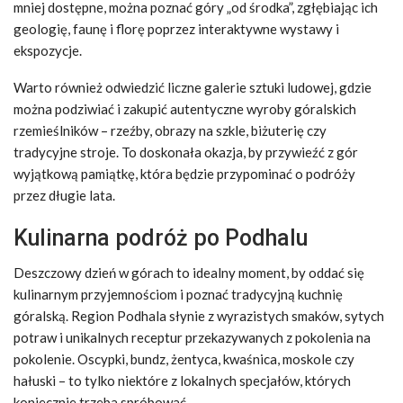
mniej dostępne, można poznać góry „od środka”, zgłębiając ich
geologię, faunę i florę poprzez interaktywne wystawy i
ekspozycje.
Warto również odwiedzić liczne galerie sztuki ludowej, gdzie
można podziwiać i zakupić autentyczne wyroby góralskich
rzemieślników – rzeźby, obrazy na szkle, biżuterię czy
tradycyjne stroje. To doskonała okazja, by przywieźć z gór
wyjątkową pamiątkę, która będzie przypominać o podróży
przez długie lata.
Kulinarna podróż po Podhalu
Deszczowy dzień w górach to idealny moment, by oddać się
kulinarnym przyjemnościom i poznać tradycyjną kuchnię
góralską. Region Podhala słynie z wyrazistych smaków, sytych
potraw i unikalnych receptur przekazywanych z pokolenia na
pokolenie. Oscypki, bundz, żentyca, kwaśnica, moskole czy
hałuski – to tylko niektóre z lokalnych specjałów, których
koniecznie trzeba spróbować.