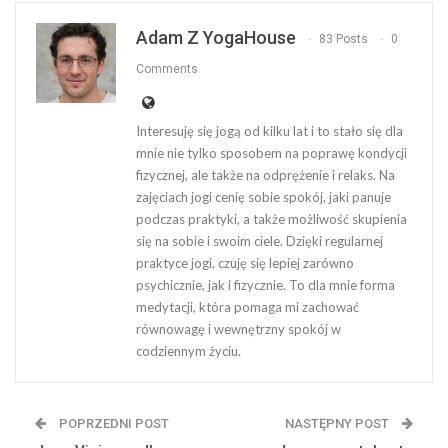
Adam Z YogaHouse
83 Posts
0
Comments
Interesuję się jogą od kilku lat i to stało się dla
mnie nie tylko sposobem na poprawę kondycji
fizycznej, ale także na odprężenie i relaks. Na
zajęciach jogi cenię sobie spokój, jaki panuje
podczas praktyki, a także możliwość skupienia
się na sobie i swoim ciele. Dzięki regularnej
praktyce jogi, czuję się lepiej zarówno
psychicznie, jak i fizycznie. To dla mnie forma
medytacji, która pomaga mi zachować
równowagę i wewnętrzny spokój w
codziennym życiu.
POPRZEDNI POST
NASTĘPNY POST