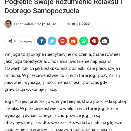
Pogłębić Swoje Rozumienie Relaksu I
Dobrego Samopoczucia
Na
gru 1, 2022
Przez
Adam Z YogaHouse
Udostępnij
Yin joga to spokojne i medytacyjne ćwiczenia, znane również
jako joga taoistyczna. Umożliwia uwolnienie napięcia w
stawach, takich jak kostki, kolana, pośladki, całe plecy, szyja i
ramiona. W przeciwieństwie do innych form jogi, pozy Yin są
pasywne i wymagają rozluźnienia mięśni, podczas gdy
grawitacja wykonuje pracę.
Joga Yin jest praktyką o wolnym tempie, która podkreśla spokój
i relaks. W przeciwieństwie do wielu innych form jogi, które
wymagają dynamicznego ruchu, pozycje jogi jin są
utrzymywane przez dłuższy czas. Pozwala to ciału na głębsze
zanurzenie się w pozycji, co sprzyja rozluźnieniu mięśni i