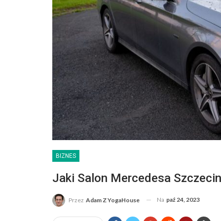
BIZNES
Jaki Salon Mercedesa Szczecin
Na
paź 24, 2023
Przez
Adam Z YogaHouse