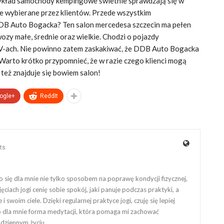
rzykład samochody kempingowe świetnie sprawdzają się w
nie wybierane przez klientów. Przede wszystkim
 DDB Auto Bogacka? Ten salon mercedesa szczecin ma pełen
zy małe, średnie oraz wielkie. Chodzi o pojazdy
V-ach. Nie powinno zatem zaskakiwać, że DDB Auto Bogacka
 Warto krótko przypomnieć, że w razie czego klienci mogą
też znajduje się bowiem salon!
ogle+
ReddIt
ts
tało się dla mnie nie tylko sposobem na poprawę kondycji fizycznej,
jęciach jogi cenię sobie spokój, jaki panuje podczas praktyki, a
i swoim ciele. Dzięki regularnej praktyce jogi, czuję się lepiej
 To dla mnie forma medytacji, która pomaga mi zachować
dziennym życiu.