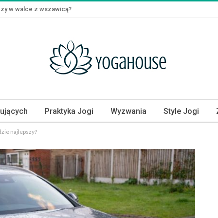
czy w walce z wszawicą?
kujących
Praktyka Jogi
Wyzwania
Style Jogi
zie najlepszy?