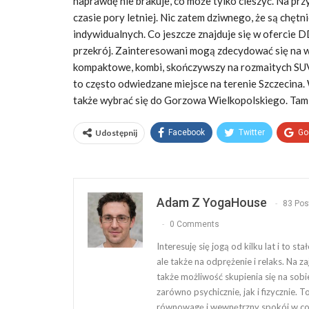
naprawdę nie brakuje, co może tylko cieszyć. Na p
czasie pory letniej. Nic zatem dziwnego, że są chęt
indywidualnych. Co jeszcze znajduje się w ofercie
przekrój. Zainteresowani mogą zdecydować się na wo
kompaktowe, kombi, skończywszy na rozmaitych SU
to często odwiedzane miejsce na terenie Szczecina.
także wybrać się do Gorzowa Wielkopolskiego. Tam 
Udostępnij
Facebook
Twitter
Go
Adam Z YogaHouse
83 Pos
0 Comments
Interesuję się jogą od kilku lat i to s
ale także na odprężenie i relaks. Na za
także możliwość skupienia się na sobie 
zarówno psychicznie, jak i fizycznie.
równowagę i wewnętrzny spokój w co