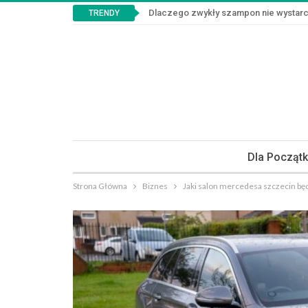
Dlaczego zwykły szampon nie wystar
TRENDY
Dla Począt
Strona Główna
Biznes
Jaki salon mercedesa szczecin będ