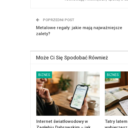
POPRZEDNI POST
Metalowe regały: jakie mają najważniejsze
zalety?
Może Ci Się Spodobać Również
BIZNES
BIZNES
Internet światłowodowy w
Tatry latem
Zagłębiu Dąbrowskim – jak
wybierzesz