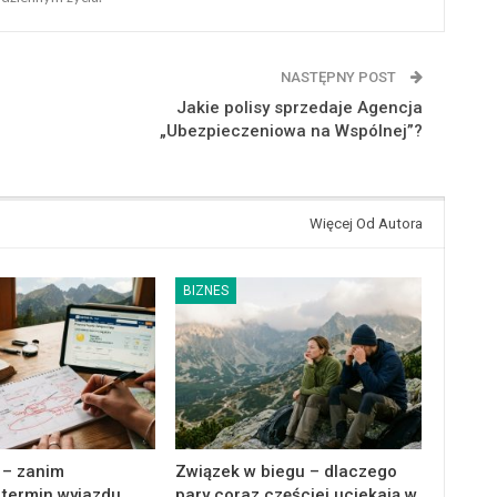
NASTĘPNY POST
Jakie polisy sprzedaje Agencja
„Ubezpieczeniowa na Wspólnej”?
Więcej Od Autora
BIZNES
 – zanim
Związek w biegu – dlaczego
 termin wyjazdu,
pary coraz częściej uciekają w