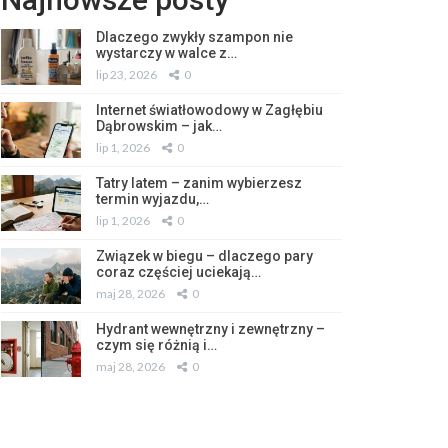
Dlaczego zwykły szampon nie
wystarczy w walce z…
lip 23, 2026
0
Internet światłowodowy w Zagłębiu
Dąbrowskim – jak…
lip 1, 2026
0
Tatry latem – zanim wybierzesz
termin wyjazdu,…
lip 1, 2026
0
Związek w biegu – dlaczego pary
coraz częściej uciekają…
maj 28, 2026
0
Hydrant wewnętrzny i zewnętrzny –
czym się różnią i…
maj 28, 2026
0